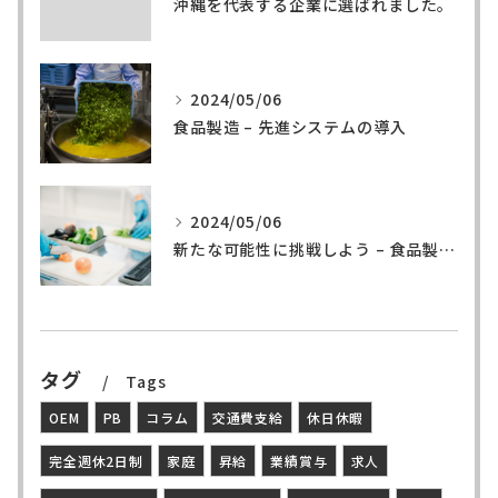
沖縄を代表する企業に選ばれました。
2024/05/06
食品製造 – 先進システムの導入
2024/05/06
新たな可能性に挑戦しよう – 食品製造の世界へ
タグ
Tags
OEM
PB
コラム
交通費支給
休日休暇
完全週休2日制
家庭
昇給
業績賞与
求人