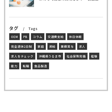
タグ
Tags
OEM
PB
コラム
交通費支給
休日休暇
完全週休2日制
家庭
昇給
業績賞与
求人
求人をチェック
沖縄県うるま市
社会保険完備
経験
能力
転職
食品製造