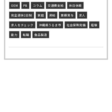
OEM
PB
コラム
交通費支給
休日休暇
完全週休2日制
家庭
昇給
業績賞与
求人
求人をチェック
沖縄県うるま市
社会保険完備
経験
能力
転職
食品製造