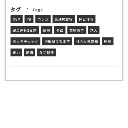
タグ
Tags
OEM
PB
コラム
交通費支給
休日休暇
完全週休2日制
家庭
昇給
業績賞与
求人
求人をチェック
沖縄県うるま市
社会保険完備
経験
能力
転職
食品製造