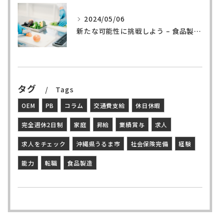
2024/05/06
新たな可能性に挑戦しよう – 食品製造の世界へ
タグ
Tags
OEM
PB
コラム
交通費支給
休日休暇
完全週休2日制
家庭
昇給
業績賞与
求人
求人をチェック
沖縄県うるま市
社会保険完備
経験
能力
転職
食品製造