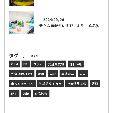
2024/05/06
新たな可能性に挑戦しよう – 食品製造の世界へ
タグ
Tags
OEM
PB
コラム
交通費支給
休日休暇
完全週休2日制
家庭
昇給
業績賞与
求人
求人をチェック
沖縄県うるま市
社会保険完備
経験
能力
転職
食品製造