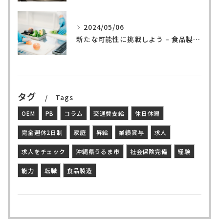
2024/05/06
新たな可能性に挑戦しよう – 食品製造の世界へ
タグ
Tags
OEM
PB
コラム
交通費支給
休日休暇
完全週休2日制
家庭
昇給
業績賞与
求人
求人をチェック
沖縄県うるま市
社会保険完備
経験
能力
転職
食品製造