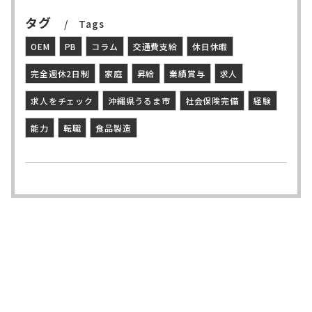
タグ
Tags
OEM
PB
コラム
交通費支給
休日休暇
完全週休2日制
家庭
昇給
業績賞与
求人
求人をチェック
沖縄県うるま市
社会保険完備
経験
能力
転職
食品製造