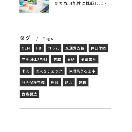
新たな可能性に挑戦しよう – 食品製造の世界へ
タグ
Tags
OEM
PB
コラム
交通費支給
休日休暇
完全週休2日制
家庭
昇給
業績賞与
求人
求人をチェック
沖縄県うるま市
社会保険完備
経験
能力
転職
食品製造