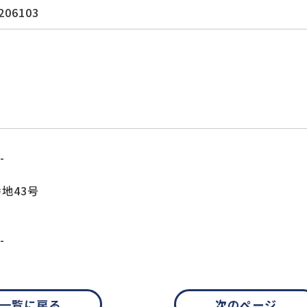
206103
-
地43号
-
一覧に戻る
次のページ