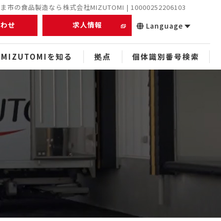
市の食品製造なら株式会社MIZUTOMI | 10000252206103
合わせ
求人情報
Language
MIZUTOMIを知る
拠点
個体識別番号検索
正社員
未経験者
経験者
中途
スタッフ
ぬれアンダギー