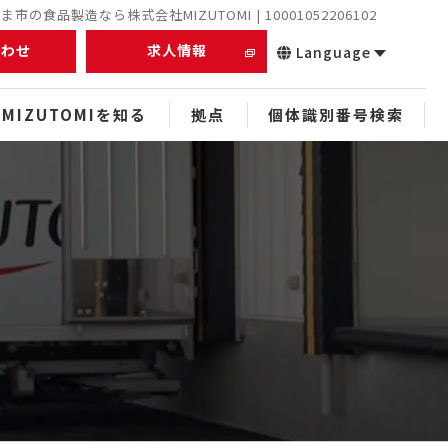
市の食品製造なら株式会社MIZUTOMI | 10001052206102
合わせ
求人情報
Language
MIZUTOMIを知る
拠点
個体識別番号検索
正社員
未経験者
経験者
中途
スタッフ
ぬれアンダギー