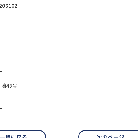
206102
-
地43号
-
一覧に戻る
次のページ