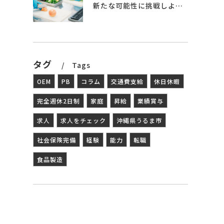
新たな可能性に挑戦しよう – 食品製造の世界へ
タグ
Tags
OEM
PB
コラム
交通費支給
休日休暇
完全週休2日制
家庭
昇給
業績賞与
求人
求人をチェック
沖縄県うるま市
社会保険完備
経験
能力
転職
食品製造