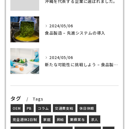
沖縄を代表する企業に選ばれました。
2024/05/06
食品製造 – 先進システムの導入
2024/05/06
新たな可能性に挑戦しよう – 食品製造の世界へ
タグ
Tags
OEM
PB
コラム
交通費支給
休日休暇
完全週休2日制
家庭
昇給
業績賞与
求人