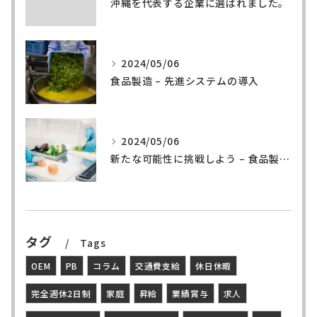
沖縄を代表する企業に選ばれました。
2024/05/06
食品製造 – 先進システムの導入
2024/05/06
新たな可能性に挑戦しよう – 食品製造の世界へ
タグ
Tags
OEM
PB
コラム
交通費支給
休日休暇
完全週休2日制
家庭
昇給
業績賞与
求人