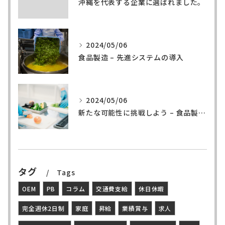
沖縄を代表する企業に選ばれました。
2024/05/06
食品製造 – 先進システムの導入
2024/05/06
新たな可能性に挑戦しよう – 食品製造の世界へ
タグ
Tags
OEM
PB
コラム
交通費支給
休日休暇
完全週休2日制
家庭
昇給
業績賞与
求人