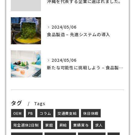
沖縄を代表する企業に選ばれました。
2024/05/06
食品製造 – 先進システムの導入
2024/05/06
新たな可能性に挑戦しよう – 食品製造の世界へ
タグ
Tags
OEM
PB
コラム
交通費支給
休日休暇
完全週休2日制
家庭
昇給
業績賞与
求人