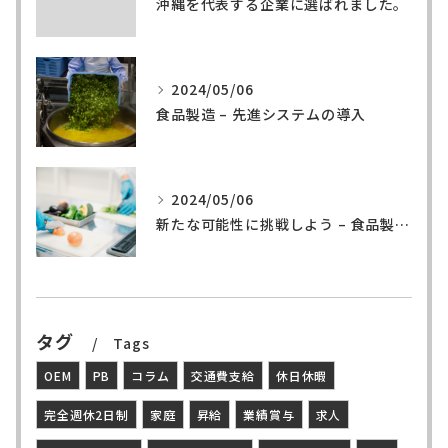
沖縄を代表する企業に選ばれました。
2024/05/06
食品製造 – 先進システムの導入
2024/05/06
新たな可能性に挑戦しよう – 食品製造の世界へ
タグ
Tags
OEM
PB
コラム
交通費支給
休日休暇
完全週休2日制
家庭
昇給
業績賞与
求人