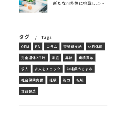
新たな可能性に挑戦しよう – 食品製造の世界へ
タグ
Tags
OEM
PB
コラム
交通費支給
休日休暇
完全週休2日制
家庭
昇給
業績賞与
求人
求人をチェック
沖縄県うるま市
社会保険完備
経験
能力
転職
食品製造