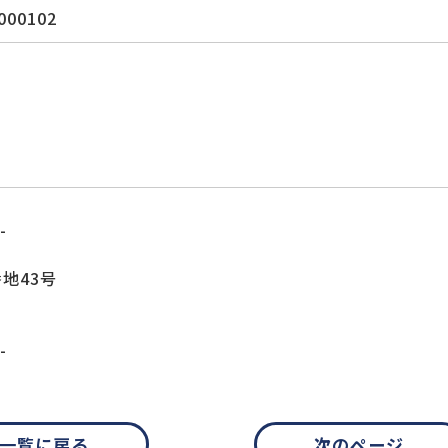
000102
-
地43号
-
一覧に戻る
次のページ