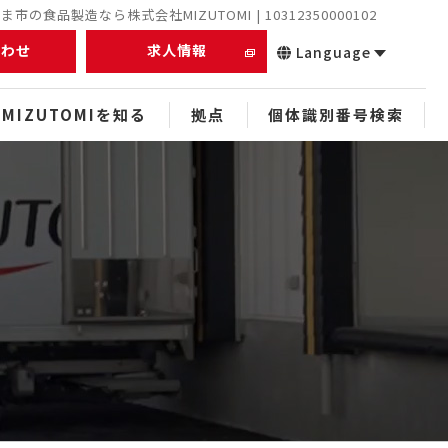
市の食品製造なら株式会社MIZUTOMI | 10312350000102
合わせ
求人情報
Language
MIZUTOMIを知る
拠点
個体識別番号検索
正社員
未経験者
経験者
中途
スタッフ
ぬれアンダギー