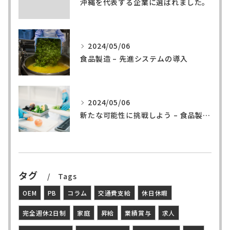
沖縄を代表する企業に選ばれました。
2024/05/06
食品製造 – 先進システムの導入
2024/05/06
新たな可能性に挑戦しよう – 食品製造の世界へ
タグ
Tags
OEM
PB
コラム
交通費支給
休日休暇
完全週休2日制
家庭
昇給
業績賞与
求人