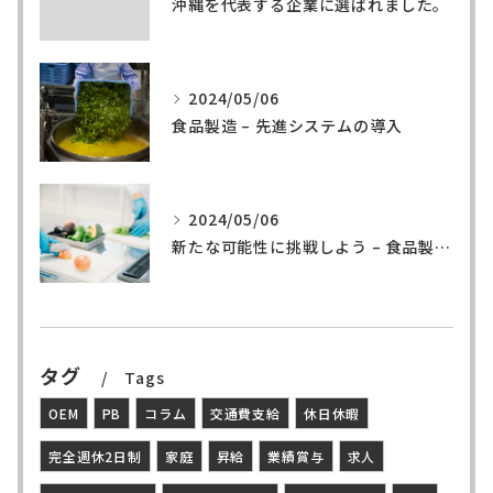
沖縄を代表する企業に選ばれました。
2024/05/06
食品製造 – 先進システムの導入
2024/05/06
新たな可能性に挑戦しよう – 食品製造の世界へ
タグ
Tags
OEM
PB
コラム
交通費支給
休日休暇
完全週休2日制
家庭
昇給
業績賞与
求人