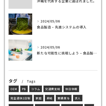
沖縄を代表する企業に選ばれました。
2024/05/06
食品製造 – 先進システムの導入
2024/05/06
新たな可能性に挑戦しよう – 食品製造の世界へ
タグ
Tags
OEM
PB
コラム
交通費支給
休日休暇
完全週休2日制
家庭
昇給
業績賞与
求人