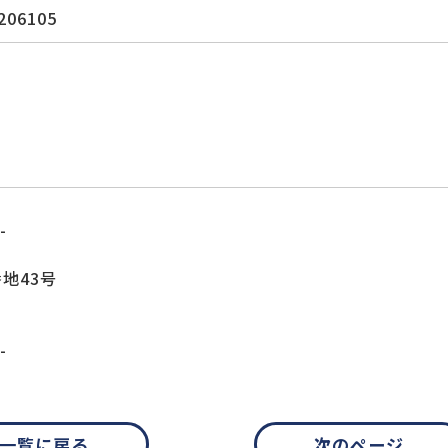
206105
-
地43号
-
一覧に戻る
次のページ