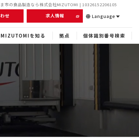
市の食品製造なら株式会社MIZUTOMI | 10326152206105
合わせ
求人情報
Language
MIZUTOMIを知る
拠点
個体識別番号検索
正社員
未経験者
経験者
中途
スタッフ
ぬれアンダギー