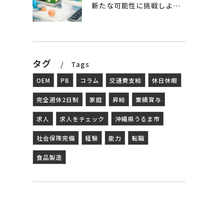
新たな可能性に挑戦しよう – 食品製造の世界へ
タグ
Tags
OEM
PB
コラム
交通費支給
休日休暇
完全週休2日制
家庭
昇給
業績賞与
求人
求人をチェック
沖縄県うるま市
社会保険完備
経験
能力
転職
食品製造