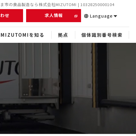
市の食品製造なら株式会社MIZUTOMI | 10328250000104
合わせ
求人情報
Language
MIZUTOMIを知る
拠点
個体識別番号検索
正社員
未経験者
経験者
中途
スタッフ
ぬれアンダギー