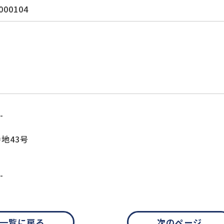
000104
-
地43号
-
一覧に戻る
次のページ