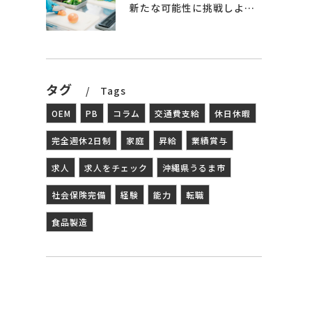
新たな可能性に挑戦しよう – 食品製造の世界へ
タグ
Tags
OEM
PB
コラム
交通費支給
休日休暇
完全週休2日制
家庭
昇給
業績賞与
求人
求人をチェック
沖縄県うるま市
社会保険完備
経験
能力
転職
食品製造