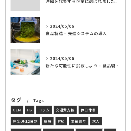
沖縄を代表する企業に選ばれました。
2024/05/06
食品製造 – 先進システムの導入
2024/05/06
新たな可能性に挑戦しよう – 食品製造の世界へ
タグ
Tags
OEM
PB
コラム
交通費支給
休日休暇
完全週休2日制
家庭
昇給
業績賞与
求人