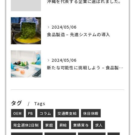
沖縄を代表する企業に選ばれました。
2024/05/06
食品製造 – 先進システムの導入
2024/05/06
新たな可能性に挑戦しよう – 食品製造の世界へ
タグ
Tags
OEM
PB
コラム
交通費支給
休日休暇
完全週休2日制
家庭
昇給
業績賞与
求人