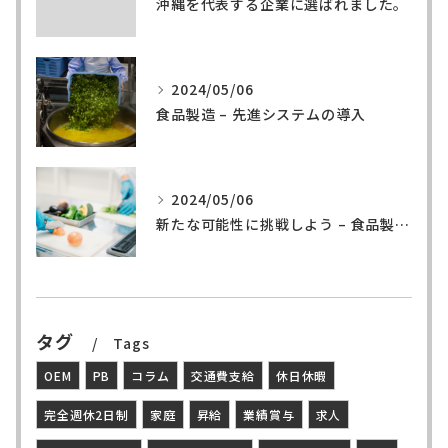
沖縄を代表する企業に選ばれました。
2024/05/06
食品製造 – 先進システムの導入
2024/05/06
新たな可能性に挑戦しよう – 食品製造の世界へ
タグ
Tags
OEM
PB
コラム
交通費支給
休日休暇
完全週休2日制
家庭
昇給
業績賞与
求人