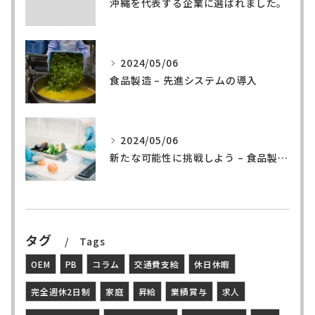
沖縄を代表する企業に選ばれました。
2024/05/06
食品製造 – 先進システムの導入
2024/05/06
新たな可能性に挑戦しよう – 食品製造の世界へ
タグ
Tags
OEM
PB
コラム
交通費支給
休日休暇
完全週休2日制
家庭
昇給
業績賞与
求人