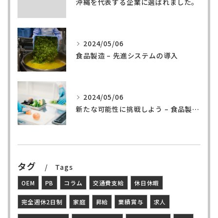
沖縄を代表する企業に選ばれました。
2024/05/06
食品製造 – 先進システムの導入
2024/05/06
新たな可能性に挑戦しよう – 食品製造の世界へ
タグ
Tags
OEM
PB
コラム
交通費支給
休日休暇
完全週休2日制
家庭
昇給
業績賞与
求人