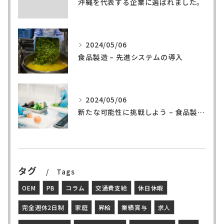
沖縄を代表する企業に選ばれました。
2024/05/06
食品製造 – 先進システムの導入
2024/05/06
新たな可能性に挑戦しよう – 食品製造の世界へ
タグ
Tags
OEM
PB
コラム
交通費支給
休日休暇
完全週休2日制
家庭
昇給
業績賞与
求人