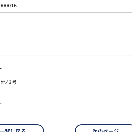
000016
-
地43号
-
一覧に戻る
次のページ