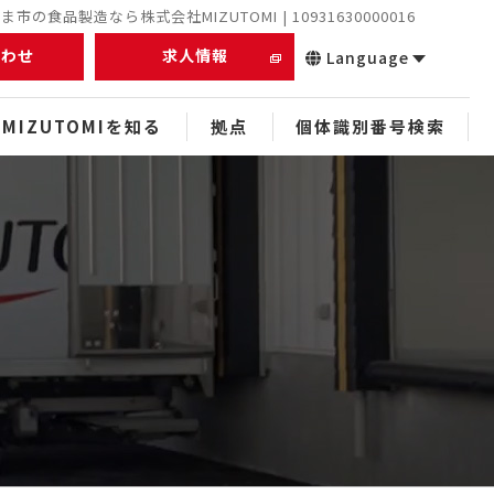
市の食品製造なら株式会社MIZUTOMI | 10931630000016
合わせ
求人情報
Language
MIZUTOMIを知る
拠点
個体識別番号検索
正社員
未経験者
経験者
中途
スタッフ
ぬれアンダギー