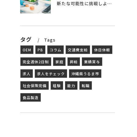
新たな可能性に挑戦しよう – 食品製造の世界へ
タグ
Tags
OEM
PB
コラム
交通費支給
休日休暇
完全週休2日制
家庭
昇給
業績賞与
求人
求人をチェック
沖縄県うるま市
社会保険完備
経験
能力
転職
食品製造