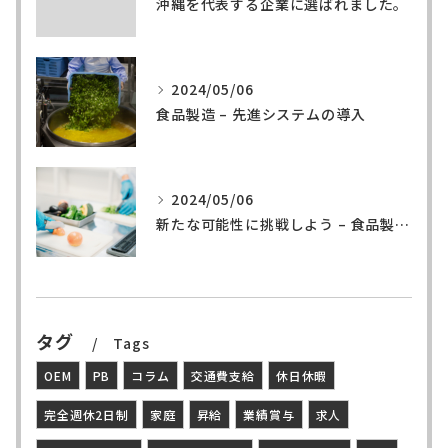
沖縄を代表する企業に選ばれました。
2024/05/06
食品製造 – 先進システムの導入
2024/05/06
新たな可能性に挑戦しよう – 食品製造の世界へ
タグ
Tags
OEM
PB
コラム
交通費支給
休日休暇
完全週休2日制
家庭
昇給
業績賞与
求人