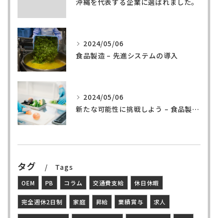
沖縄を代表する企業に選ばれました。
2024/05/06
食品製造 – 先進システムの導入
2024/05/06
新たな可能性に挑戦しよう – 食品製造の世界へ
タグ
Tags
OEM
PB
コラム
交通費支給
休日休暇
完全週休2日制
家庭
昇給
業績賞与
求人