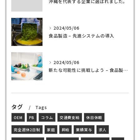
沖縄を代表する企業に選ばれました。
2024/05/06
食品製造 – 先進システムの導入
2024/05/06
新たな可能性に挑戦しよう – 食品製造の世界へ
タグ
Tags
OEM
PB
コラム
交通費支給
休日休暇
完全週休2日制
家庭
昇給
業績賞与
求人