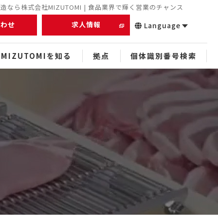
なら株式会社MIZUTOMI | 食品業界で輝く営業のチャンス
合わせ
求人情報
Language
MIZUTOMIを知る
拠点
個体識別番号検索
正社員
未経験者
経験者
中途
スタッフ
ぬれアンダギー