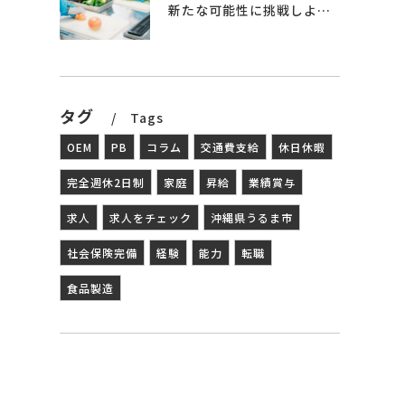
者
新たな可能性に挑戦しよう – 食品製造の世界へ
ま
タグ
Tags
OEM
PB
コラム
交通費支給
休日休暇
完全週休2日制
家庭
昇給
業績賞与
市
求人
求人をチェック
沖縄県うるま市
立
社会保険完備
経験
能力
転職
を
食品製造