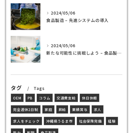
2024/05/06
食品製造 – 先進システムの導入
2024/05/06
新たな可能性に挑戦しよう – 食品製造の世界へ
タグ
Tags
OEM
PB
コラム
交通費支給
休日休暇
完全週休2日制
家庭
昇給
業績賞与
求人
求人をチェック
沖縄県うるま市
社会保険完備
経験
能力
転職
食品製造