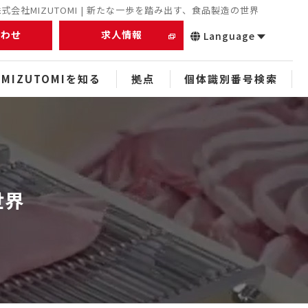
会社MIZUTOMI | 新たな一歩を踏み出す、食品製造の世界
合わせ
求人情報
Language
MIZUTOMIを知る
拠点
個体識別番号検索
正社員
未経験者
経験者
世界
中途
スタッフ
ぬれアンダギー