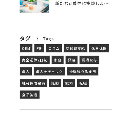
新たな可能性に挑戦しよう – 食品製造の世界へ
こ
タグ
Tags
OEM
PB
コラム
交通費支給
休日休暇
な
完全週休2日制
家庭
昇給
業績賞与
習
求人
求人をチェック
沖縄県うるま市
社会保険完備
経験
能力
転職
食品製造
識