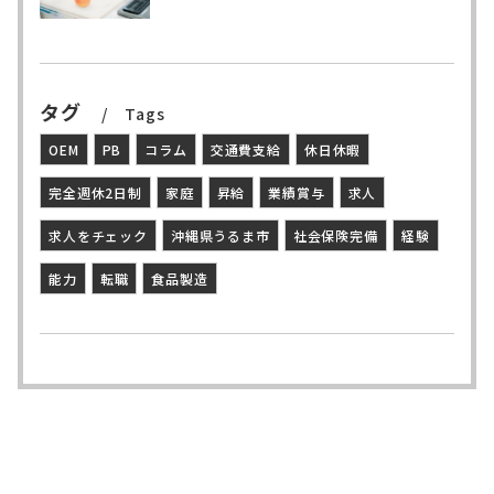
タグ
Tags
OEM
PB
コラム
交通費支給
休日休暇
完全週休2日制
家庭
昇給
業績賞与
求人
求人をチェック
沖縄県うるま市
社会保険完備
経験
能力
転職
食品製造