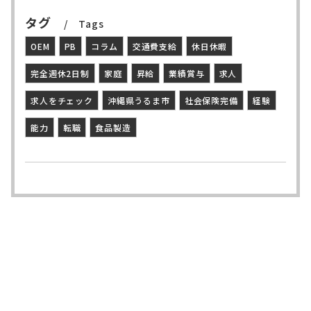
タグ
Tags
OEM
PB
コラム
交通費支給
休日休暇
完全週休2日制
家庭
昇給
業績賞与
求人
求人をチェック
沖縄県うるま市
社会保険完備
経験
能力
転職
食品製造