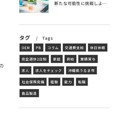
受
新たな可能性に挑戦しよう – 食品製造の世界へ
タグ
Tags
OEM
PB
コラム
交通費支給
休日休暇
完全週休2日制
家庭
昇給
業績賞与
の
求人
求人をチェック
沖縄県うるま市
社会保険完備
経験
能力
転職
食品製造
よ