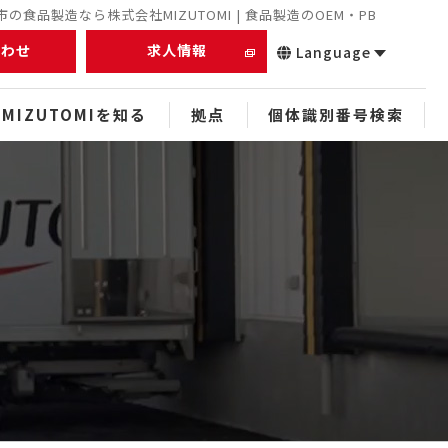
の食品製造なら株式会社MIZUTOMI | 食品製造のOEM・PB
合わせ
求人情報
Language
MIZUTOMIを知る
拠点
個体識別番号検索
正社員
未経験者
経験者
中途
スタッフ
ぬれアンダギー