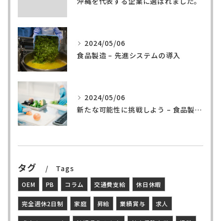
沖縄を代表する企業に選ばれました。
2024/05/06
食品製造 – 先進システムの導入
2024/05/06
新たな可能性に挑戦しよう – 食品製造の世界へ
タグ
Tags
OEM
PB
コラム
交通費支給
休日休暇
完全週休2日制
家庭
昇給
業績賞与
求人