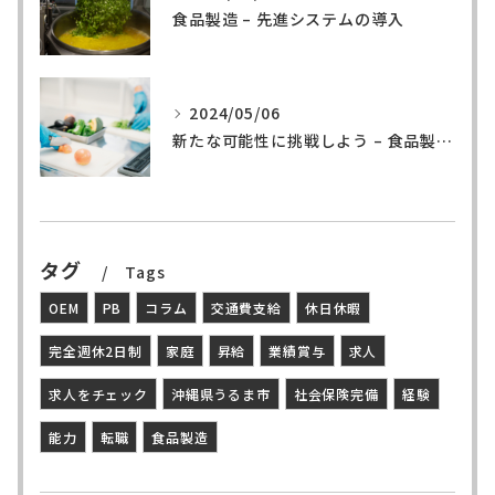
食品製造 – 先進システムの導入
2024/05/06
新たな可能性に挑戦しよう – 食品製造の世界へ
タグ
Tags
OEM
PB
コラム
交通費支給
休日休暇
完全週休2日制
家庭
昇給
業績賞与
求人
求人をチェック
沖縄県うるま市
社会保険完備
経験
能力
転職
食品製造